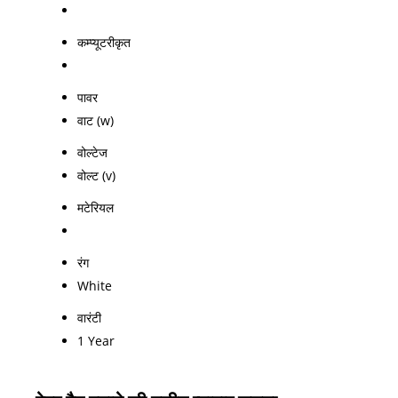
कम्प्यूटरीकृत
पावर
वाट (w)
वोल्टेज
वोल्ट (v)
मटेरियल
रंग
White
वारंटी
1 Year