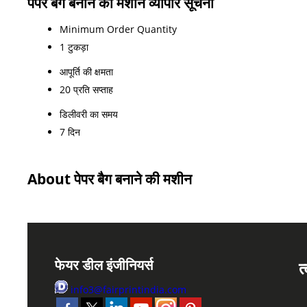
पेपर बैग बनाने की मशीन व्यापार सूचना
Minimum Order Quantity
1 टुकड़ा
आपूर्ति की क्षमता
20 प्रति सप्ताह
डिलीवरी का समय
7 दिन
About पेपर बैग बनाने की मशीन
फेयर डील इंजीनियर्स
त
info3@fairprintindia.com