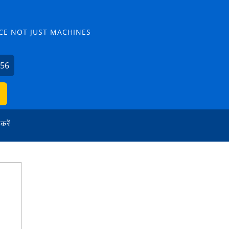
CE NOT JUST MACHINES
656
 करें