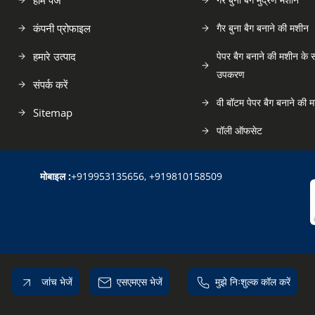
होम पेज
कंपनी प्रोफाइल
गैर बुना बैग बनाने की मशीन
हमारे उत्पाद
पेपर बैग बनाने की मशीन के
उपकरण
संपर्क करें
वी बॉटम पेपर बैग बनाने की 
Sitemap
पॉली ऑफसेट
सर्जिकल मास्क बनाने की मश
मोबाइल :
+919953135656, +919810158509
वेरिएबल डेटा प्रिंटिंग मशीन
गैर बुना बैग मशीन
पेपर बैग बनाने की मशीनें
N95 मास्क बनाने की मशीन
जांच भेजें
एसएमएस भेजें
मुझे निःशुल्क कॉल करें
Printing Machinery